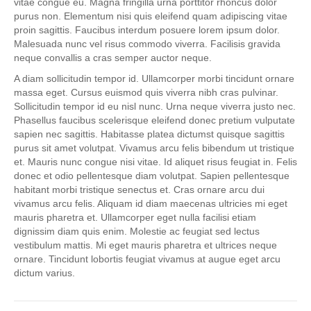
vitae congue eu. Magna fringilla urna porttitor rhoncus dolor
p
purus non. Elementum nisi quis eleifend quam adipiscing vitae
l
proin sagittis. Faucibus interdum posuere lorem ipsum dolor.
e
Malesuada nunc vel risus commodo viverra. Facilisis gravida
neque convallis a cras semper auctor neque.
A diam sollicitudin tempor id. Ullamcorper morbi tincidunt ornare
massa eget. Cursus euismod quis viverra nibh cras pulvinar.
Sollicitudin tempor id eu nisl nunc. Urna neque viverra justo nec.
Phasellus faucibus scelerisque eleifend donec pretium vulputate
sapien nec sagittis. Habitasse platea dictumst quisque sagittis
purus sit amet volutpat. Vivamus arcu felis bibendum ut tristique
et. Mauris nunc congue nisi vitae. Id aliquet risus feugiat in. Felis
donec et odio pellentesque diam volutpat. Sapien pellentesque
habitant morbi tristique senectus et. Cras ornare arcu dui
vivamus arcu felis. Aliquam id diam maecenas ultricies mi eget
mauris pharetra et. Ullamcorper eget nulla facilisi etiam
dignissim diam quis enim. Molestie ac feugiat sed lectus
vestibulum mattis. Mi eget mauris pharetra et ultrices neque
ornare. Tincidunt lobortis feugiat vivamus at augue eget arcu
dictum varius.