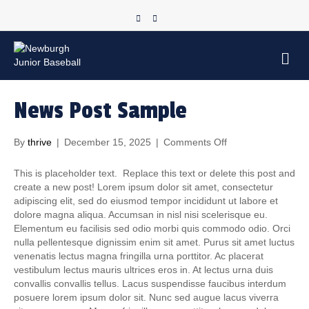
F
T
G
a
w
o
c
i
o
M
e
e
t
g
n
b
t
l
u
o
e
e
News Post Sample
o
r
-
k
m
By
thrive
|
December 15, 2025
|
Comments Off
o
a
n
p
N
This is placeholder text. Replace this text or delete this post and
e
s
create a new post! Lorem ipsum dolor sit amet, consectetur
w
adipiscing elit, sed do eiusmod tempor incididunt ut labore et
s
dolore magna aliqua. Accumsan in nisl nisi scelerisque eu.
P
Elementum eu facilisis sed odio morbi quis commodo odio. Orci
o
nulla pellentesque dignissim enim sit amet. Purus sit amet luctus
s
venenatis lectus magna fringilla urna porttitor. Ac placerat
t
vestibulum lectus mauris ultrices eros in. At lectus urna duis
S
convallis convallis tellus. Lacus suspendisse faucibus interdum
a
posuere lorem ipsum dolor sit. Nunc sed augue lacus viverra
m